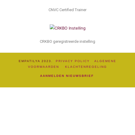
CNVC Certified Trainer
CRKBO geregistreerde instelling
EMPATILYA 2023.
PRIVACY POLICY
ALGEMENE
VOORWAARDEN
KLACHTENREGELING
AANMELDEN NIEUWSBRIEF