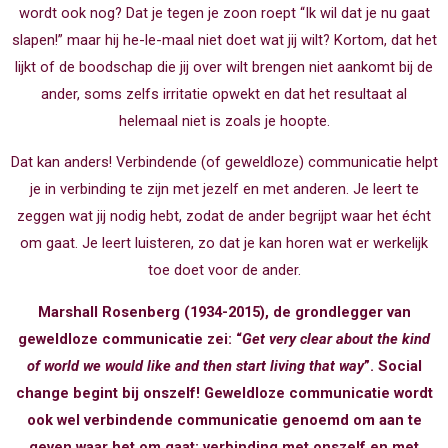
wordt ook nog? Dat je tegen je zoon roept “Ik wil dat je nu gaat
slapen!” maar hij he-le-maal niet doet wat jij wilt? Kortom, dat het
lijkt of de boodschap die jij over wilt brengen niet aankomt bij de
ander, soms zelfs irritatie opwekt en dat het resultaat al
helemaal niet is zoals je hoopte.
Dat kan anders! Verbindende (of geweldloze) communicatie helpt
je in verbinding te zijn met jezelf en met anderen. Je leert te
zeggen wat jij nodig hebt, zodat de ander begrijpt waar het écht
om gaat. Je leert luisteren, zo dat je kan horen wat er werkelijk
toe doet voor de ander.
Marshall Rosenberg (1934-2015), de grondlegger van
geweldloze communicatie zei: “
Get very clear about the kind
of world we would like and then start living that way
”. Social
change begint bij onszelf! Geweldloze communicatie wordt
ook wel verbindende communicatie genoemd om aan te
geven waar het om gaat: verbinding met onszelf en met